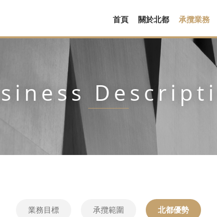
首頁
關於北都
承攬業務
siness Descript
業務目標
承攬範圍
北都優勢