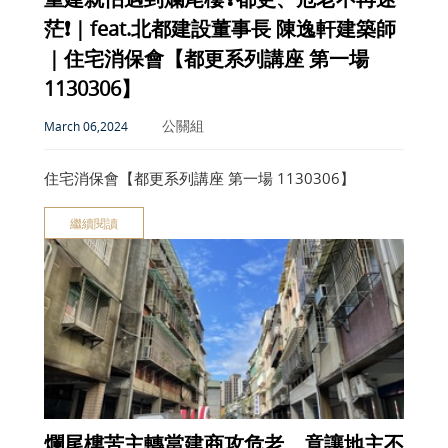
茫❗️｜feat.北都建設董事長 陳逸軒建築師
｜住宅消保會【都更系列講座 第一場
1130306】
公關組
March 06,2024
住宅消保會【都更系列講座 第一場 1130306】
繼續閱讀
爛尾樓苦主轉當建商攻危老 竟讓地主不