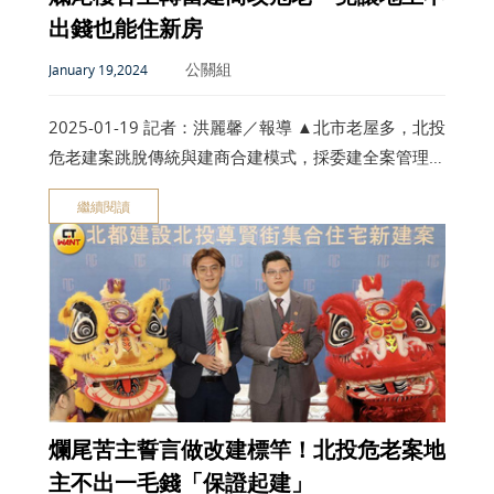
出錢也能住新房
公關組
January 19,2024
2025-01-19 記者：洪麗馨／報導 ▲北市老屋多，北投
危老建案跳脫傳統與建商合建模式，採委建全案管理。
（圖／記者洪麗馨攝） 「建商倒閉找不到人，建築師
繼續閱讀
是法定監造人，到現在還去當時的工地維護」，北都建
設董事長陳逸軒苦笑，自己就是爛尾樓的苦主，現在自
己當
爛尾苦主誓言做改建標竿！北投危老案地
主不出一毛錢「保證起建」