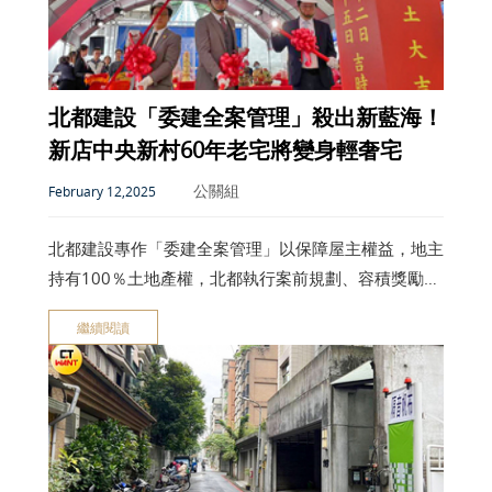
北都建設「委建全案管理」殺出新藍海！
新店中央新村60年老宅將變身輕奢宅
公關組
February 12,2025
北都建設專作「委建全案管理」以保障屋主權益，地主
持有100％土地產權，北都執行案前規劃、容積獎勵申
請、請照、申請融資，進入專款專戶，並透過「危老重
繼續閱讀
建貸款專戶」機制，能貸更多錢。