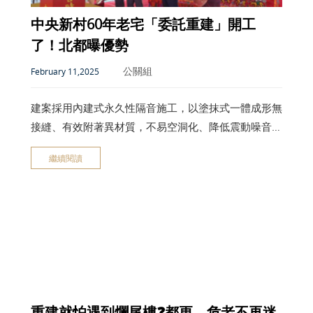
中央新村60年老宅「委託重建」開工
了！北都曝優勢
公關組
February 11,2025
建案採用內建式永久性隔音施工，以塗抹式一體成形無
接縫、有效附著異材質，不易空洞化、降低震動噪音有
效降噪17dB，具備防水效果，透過全樓層鋪設塗抹式
繼續閱讀
隔音層，未來變更室內格局隔間牆移位，不易破壞原有
已施作的永久性隔音層及防水，能給住戶防水保固20
年保障。
重建就怕遇到爛尾樓❓都更、危老不再迷