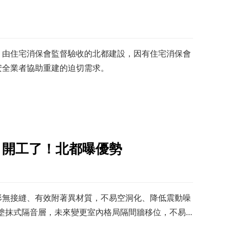
，由住宅消保會監督驗收的北都建設，因有住宅消保會
安全業者協助重建的迫切需求。
」開工了！北都曝優勢
形無接縫、有效附著異材質，不易空洞化、降低震動噪
設塗抹式隔音層，未來變更室內格局隔間牆移位，不易
水保固20年保障。