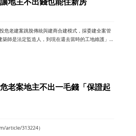
讓地主不出錢也能住新房
屋多，北投危老建案跳脫傳統與建商合建模式，採委建全案管
建築師是法定監造人，到現在還去當時的工地維護」，
主，現在自己當
危老案地主不出一毛錢「保證起
m/article/313224）