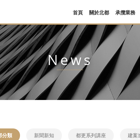
首頁
關於北都
承攬業務
News
部分類
新聞新知
都更系列講座
建案