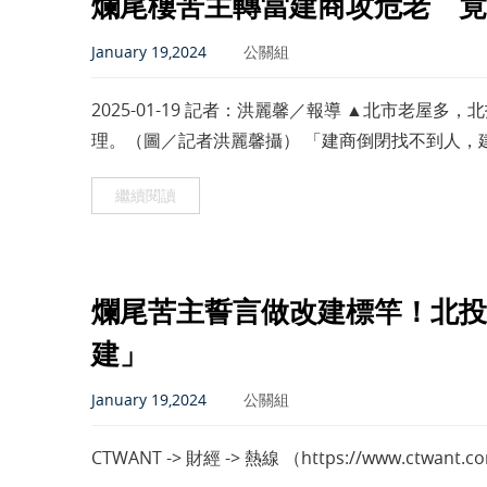
爛尾樓苦主轉當建商攻危老 竟
January 19,2024
公關組
2025-01-19 記者：洪麗馨／報導 ▲北市老
理。（圖／記者洪麗馨攝） 「建商倒閉找不到人，
北都建設董事長陳逸軒苦笑，自己就是爛尾樓的苦
繼續閱讀
爛尾苦主誓言做改建標竿！北投
建」
January 19,2024
公關組
CTWANT -> 財經 -> 熱線 （https://www.ctwant.co