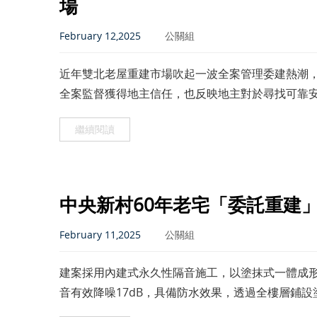
場
February 12,2025
公關組
近年雙北老屋重建市場吹起一波全案管理委建熱潮
全案監督獲得地主信任，也反映地主對於尋找可靠
繼續閱讀
中央新村60年老宅「委託重建
February 11,2025
公關組
建案採用內建式永久性隔音施工，以塗抹式一體成
音有效降噪17dB，具備防水效果，透過全樓層鋪
破壞原有已施作的永久性隔音層及防水，能給住戶防